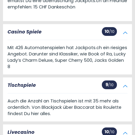
erhältst Du eine Überraschung
Jackpots.ch an Freunde
empfehlen: 15 CHF Dankeschön
Casino Spiele
10
/10
Mit 426 Automatenspielen hat Jackpots.ch ein riesiges
Angebot. Darunter sind Klassiker, wie Book of Ra, Lucky
Lady’s Charm Deluxe, Super Cherry 500, Jacks Golden
8
Tischspiele
9
/10
Auch die Anzahl an Tischspielen ist mit 35 mehr als
ordentlich. Von Blackjack über Baccarat bis Roulette
findest Du hier alles.
Livecasino
10
/10